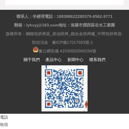
聯系人：辛經理
電話：18838862228
0379-6562-9771
郵箱：lyhxyj@163.com
地址：洛陽市澗西區谷水工業園
版權所有：鋼鐵包烘烤器_柴油烘烤_鐵合金烘烤爐_中間包烘烤器-
恒信冶金
豫ICP備17017683號-1
豫公網安備 41030502000294號
關于我們
產品中心
新聞中心
聯系我們
電話
短信