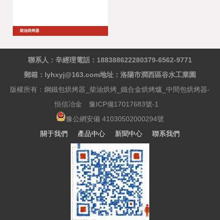
柴油烘烤器
聯系人：辛經理
電話：18838862228
0379-6562-9771
郵箱：lyhxyj@163.com
地址：洛陽市澗西區谷水工業園
版權所有：鋼鐵包烘烤器_柴油烘烤_鐵合金烘烤爐_中間包烘烤器-
恒信冶金
豫ICP備17017683號-1
豫公網安備 41030502000294號
關于我們
產品中心
新聞中心
聯系我們