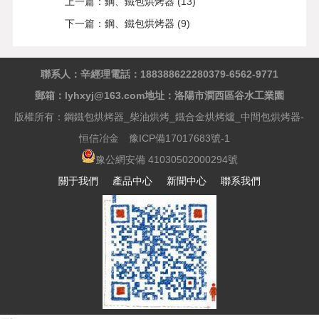
上一篇：
鋼、鐵包烘烤器 (13)
下一篇：
鋼、鐵包烘烤器 (9)
聯系人：辛經理
電話：18838862228
0379-6562-9771
郵箱：lyhxyj@163.com
地址：洛陽市澗西區谷水工業園
版權所有：鋼鐵包烘烤器_柴油烘烤_鐵合金烘烤爐_中間包烘烤器-
恒信冶金
豫ICP備17017683號-1
豫公網安備 41030502000294號
關于我們
產品中心
新聞中心
聯系我們