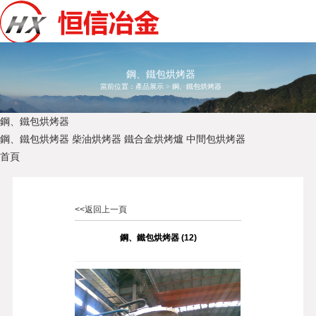
鋼、鐵包烘烤器
當前位置：
產品展示
>
鋼、鐵包烘烤器
鋼、鐵包烘烤器
鋼、鐵包烘烤器
柴油烘烤器
鐵合金烘烤爐
中間包烘烤器
首頁
<<返回上一頁
鋼、鐵包烘烤器 (12)