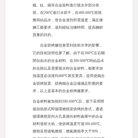
鐵、鈦、鐵等合金裝料進行脫水并部分焙
燒，在200
℃
進行水烘干，
在
400-600
℃
焙燒
獲得結晶水，使合金達到所需溫度，滿足煉
鋼工藝要求，達到縮短冶煉時間、提高鋼材
質量的目的。
也會受到技術水準的影響，
合金烘烤爐
它的技術說明也要了解。由于在300
左右關
℃
閉自由水的合金材料
、在300-600
時結晶水
℃
的去除以及需要脫水時合金材料，都要求加
熱溫度必須達到400
甚至更高，從而使鐵合
℃
金烘烤裝置、烘烤鐵合金設備滿足對應的要
求，以上是基本的合金烘烤爐要求。
合金材料被加熱到300-600
后，接下采用間
℃
接加熱形式即循環燃燒室烘烤的形式，通過
循環燃燒室內火孔直接向材料倉庫中的合金
材料發射火焰，使烘烤溫度可達500-600℃。
燃燒采用過氧燃燒，燃氣燃燒率大于99
，
%