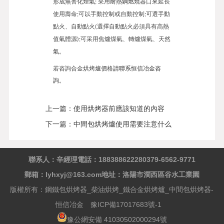
形成無害化煙氣
采用耐熱鋼燃燒器口來
延長
;
使用壽命
可以手動控制或
自動控制
可選手動
;
;
點火、
自動點火
選擇自動點火必須具有高熱
(
值氣體源
可采用焦爐煤氣、轉爐煤氣、天然
);
氣。
若咨詢合金烘烤爐價格
請聯系恒信冶金咨
詢。
上一篇：
使用烘烤器前應該知道的內容
下一篇：
中間包烘烤爐使用需要注意什么
聯系人：辛經理
電話：18838862228
0379-6562-9771
郵箱：lyhxyj@163.com
地址：洛陽市澗西區谷水工業園
版權所有：鋼鐵包烘烤器_柴油烘烤_鐵合金烘烤爐_中間包烘烤器-
恒信冶金
豫ICP備17017683號-1
豫公網安備 41030502000294號