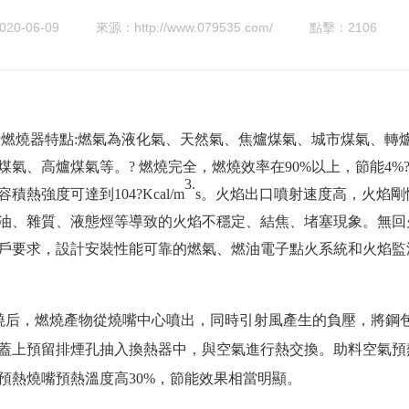
0-06-09
來源：http://www.079535.com/
點擊：2106
燃燒器特點:燃氣為液化氣、天然氣、焦爐煤氣、城市煤氣、轉
煤氣、高爐煤氣等。? 燃燒完全，燃燒效率在90%以上，節能4%
3
.
容積熱強度可達到
104?Kcal/m
s。
火焰出口噴射速度高，火焰剛
油、雜質、液態烴等導致的火焰不穩定、結焦、堵塞現象。無回
戶要求，設計安裝性能可靠的燃氣、燃油電子點火系統和火焰監
燒后，燃燒產物從燒嘴中心噴出，同時引射風產生的負壓，將鋼
蓋上預留排煙孔抽入換熱器中，與空氣進行熱交換。助料空氣預
預熱燒嘴預熱溫度高30%，節能效果相當明顯。