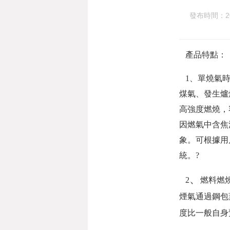
發布時間：202
產
品特點：
1、單燒氣時
煤氣、發生爐
高強度燃燒，
因燃氣中含焦
象。可根據用
統。?
、
2
燃料燃
煙氣通過鋼包
度比一般自身