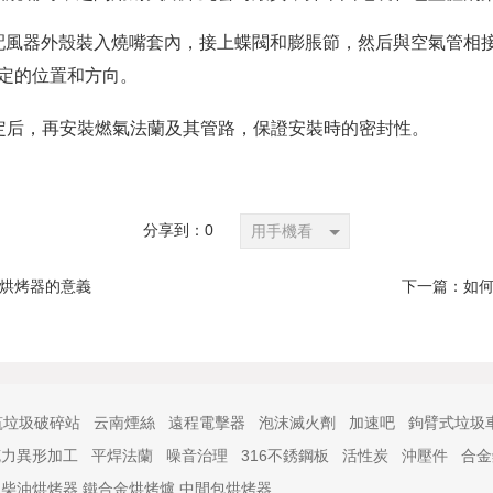
配風器外殼裝入燒嘴套內，接上蝶閥和膨脹節，然后與空氣管相
定的位置和方向。
定后，再安裝燃氣法蘭及其管路，保證安裝時的密封性。
分享到：
0
用手機看
烘烤器的意義
下一篇：
如
筑垃圾破碎站
云南煙絲
遠程電擊器
泡沫滅火劑
加速吧
鉤臂式垃圾
克力異形加工
平焊法蘭
噪音治理
316不銹鋼板
活性炭
沖壓件
合金
 柴油烘烤器 鐵合金烘烤爐 中間包烘烤器