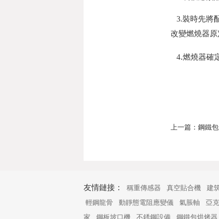
3.
裝時先將
改變燃燒器原
.
4
燃燒器確
上一篇：
鋼鐵包
友情鏈接：
稱重傳感器
真空貼合機
建
輕鋼龍骨
動靜態電阻應變儀
氣脹軸
亞
家
鋼板坡口機
不銹鋼設備
鋼鐵包烘烤器