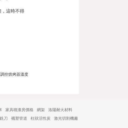
接，這時不得
何調控烘烤器溫度
車
家具噴漆房價格
網架
洛陽耐火材料
銑刀
襯塑管道
柱狀活性炭
激光切割機廠