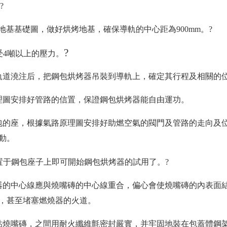
??
據地基基礎圖，做好烘烤地基，確保導軌的中心距為900mm。?
?
受4噸以上的壓力。
軌道澆注后，把鋼包烘烤器吊裝到導軌上，確定其行程及相關的
理圖安排好管路的信置，保證鋼包烘烤器能自由運功。
包的座，根據氣路原理圖安排好助燃空氣的閥門及管路的走向及
動。
置于鋼包座子上即可開始鋼包烘烤器的試用了。?
器的中心線應與燒嘴磚的中心線重合，偏心會使燒嘴磚的內表面
，甚至堵塞燃燒器的火道。
貼燒嘴磚，之間用耐火纖維氈密封嚴實，并牢固地裝在包蓋體鋼