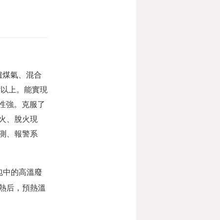
爐煤氣、混合
?以上。能實現
性強。克服了
火、脫火現
測、報警系
包中的高溫廢
熱后，預熱溫