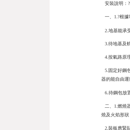
安裝說明：
一、1.?根
.
2
地基能承
3.
待地基及
4.
按氣路原
5.
固定好鋼
器的能自由運
.
6
待鋼包放
二、
1.
燃燒
燒及火焰形狀
2.
裝板應緊