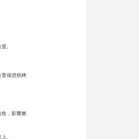
位置。
位置保證烘烤
結焦，影響燃
架上。